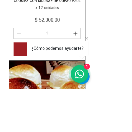
COOKIES CON MOUSSE DE QUESO AZUL
x 12 unidades
Precio
$ 52.000,00
¿Cómo podemos ayudarte?
Agregar al carrito
1