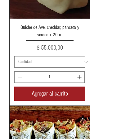
Quiche de Ave, cheddar, panceta y
verdeo x 20 u.
Precio
$ 55.000,00
Agregar al carrito