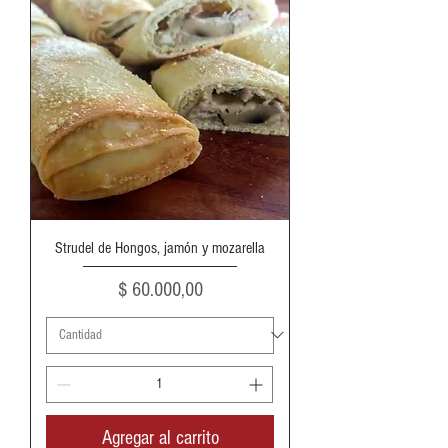
Strudel de Hongos, jamón y mozarella
Precio
$ 60.000,00
Agregar al carrito