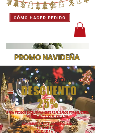
CÓMO HACER PEDIDO
PROMO NAVIDEÑA
Promo Efectivo
DESCUENTO
25%
PARA PEDIDOS EXCLUSIVAMENTE REALIZADOS POR NNUESTRA
WEB DEL 26/12/25 AL 29/12/25.
CON ENTREGAS EXCLUSIVAS LOS DÍAS:
31/12 DE 9 A 12
Y 30/12 DE 9 A 18 HS.