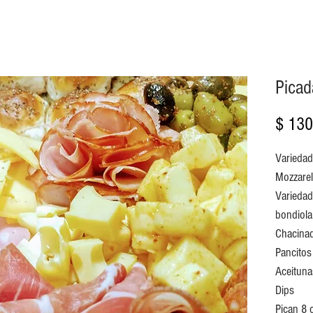
Picad
$ 130
Variedad
Mozzarel
Variedad
bondiola
Chacinad
Pancitos
Aceituna
Dips
Pican 8